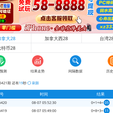
加拿大28
加拿大西28
台湾2
比特币28
预测
结果走势
间隔数据
历
6421
期
还有
18
秒
刷新
号
时间
结果
6420
08-07 05:52:30
0+1+4=
05
6419
08-07 05:49:00
0+8+3=
11