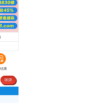
8
史结果
咪牌